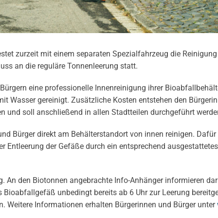
tet zurzeit mit einem separaten Spezialfahrzeug die Reinigung
uss an die reguläre Tonnenleerung statt.
ürgern eine professionelle Innenreinigung ihrer Bioabfallbehälte
it Wasser gereinigt. Zusätzliche Kosten entstehen den Bürgeri
n und soll anschließend in allen Stadtteilen durchgeführt werde
und Bürger direkt am Behälterstandort von innen reinigen. Dafür 
der Entleerung der Gefäße durch ein entsprechend ausgestattete
. An den Biotonnen angebrachte Info-Anhänger informieren da
 Bioabfallgefäß unbedingt bereits ab 6 Uhr zur Leerung bereitge
n. Weitere Informationen erhalten Bürgerinnen und Bürger unter