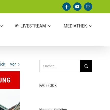
Facebook
YouTube
E-
Mail
LIVESTREAM
MEDIATHEK
Suche
ück
Vor
nach:
UNG
FACEBOOK
Neueste Beiträge