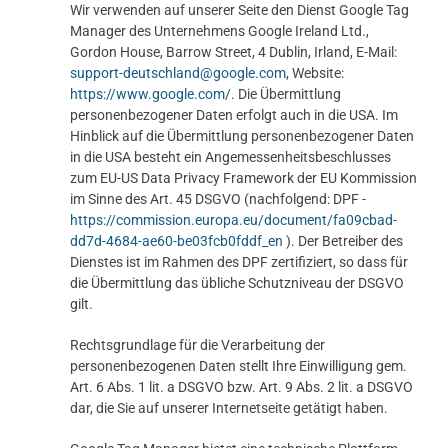
Wir verwenden auf unserer Seite den Dienst Google Tag
Manager des Unternehmens Google Ireland Ltd.,
Gordon House, Barrow Street, 4 Dublin, Irland, E-Mail:
support-deutschland@google.com
, Website:
https://www.google.com/
. Die Übermittlung
personenbezogener Daten erfolgt auch in die USA. Im
Hinblick auf die Übermittlung personenbezogener Daten
in die USA besteht ein Angemessenheitsbeschlusses
zum EU-US Data Privacy Framework der EU Kommission
im Sinne des Art. 45 DSGVO (nachfolgend: DPF -
https://commission.europa.eu/document/fa09cbad-
dd7d-4684-ae60-be03fcb0fddf_en
). Der Betreiber des
Dienstes ist im Rahmen des DPF zertifiziert, so dass für
die Übermittlung das übliche Schutzniveau der DSGVO
gilt.
Rechtsgrundlage für die Verarbeitung der
personenbezogenen Daten stellt Ihre Einwilligung gem.
Art. 6 Abs. 1 lit. a DSGVO bzw. Art. 9 Abs. 2 lit. a DSGVO
dar, die Sie auf unserer Internetseite getätigt haben.