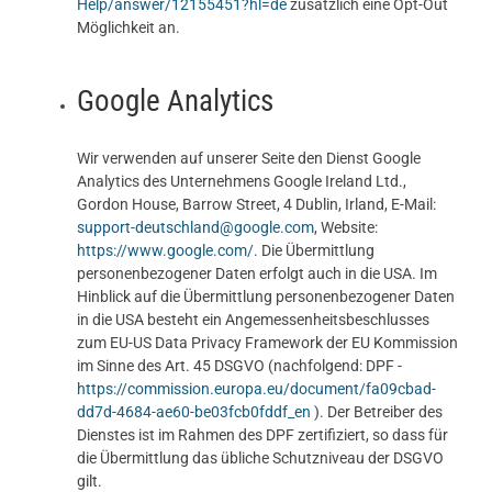
Help/answer/12155451?hl=de
zusätzlich eine Opt-Out
Möglichkeit an.
Google Analytics
Wir verwenden auf unserer Seite den Dienst Google
Analytics des Unternehmens Google Ireland Ltd.,
Gordon House, Barrow Street, 4 Dublin, Irland, E-Mail:
support-deutschland@google.com
, Website:
https://www.google.com/
. Die Übermittlung
personenbezogener Daten erfolgt auch in die USA. Im
Hinblick auf die Übermittlung personenbezogener Daten
in die USA besteht ein Angemessenheitsbeschlusses
zum EU-US Data Privacy Framework der EU Kommission
im Sinne des Art. 45 DSGVO (nachfolgend: DPF -
https://commission.europa.eu/document/fa09cbad-
dd7d-4684-ae60-be03fcb0fddf_en
). Der Betreiber des
Dienstes ist im Rahmen des DPF zertifiziert, so dass für
die Übermittlung das übliche Schutzniveau der DSGVO
gilt.