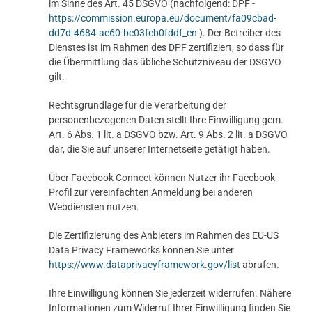
im Sinne des Art. 45 DSGVO (nachfolgend: DPF -
https://commission.europa.eu/document/fa09cbad-
dd7d-4684-ae60-be03fcb0fddf_en
). Der Betreiber des
Dienstes ist im Rahmen des DPF zertifiziert, so dass für
die Übermittlung das übliche Schutzniveau der DSGVO
gilt.
Rechtsgrundlage für die Verarbeitung der
personenbezogenen Daten stellt Ihre Einwilligung gem.
Art. 6 Abs. 1 lit. a DSGVO bzw. Art. 9 Abs. 2 lit. a DSGVO
dar, die Sie auf unserer Internetseite getätigt haben.
Über Facebook Connect können Nutzer ihr Facebook-
Profil zur vereinfachten Anmeldung bei anderen
Webdiensten nutzen.
Die Zertifizierung des Anbieters im Rahmen des EU-US
Data Privacy Frameworks können Sie unter
https://www.dataprivacyframework.gov/list
abrufen.
Ihre Einwilligung können Sie jederzeit widerrufen. Nähere
Informationen zum Widerruf Ihrer Einwilligung finden Sie