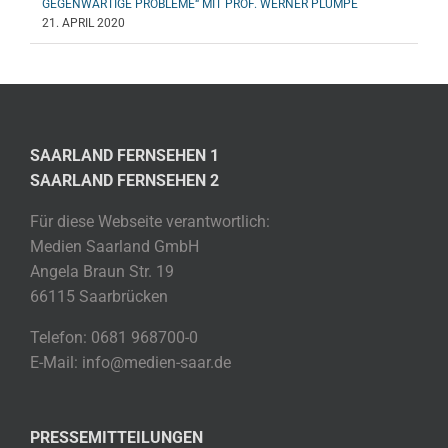
GEGENWÄRTIGE PROBLEME“ MIT PROF. WERNER PLUMPE
21. APRIL 2020
SAARLAND FERNSEHEN 1
SAARLAND FERNSEHEN 2
Für diese Webseite verantwortlich:
Medien Saarland GmbH
Angela Braun Str. 19
66115 Saarbrücken
Telefon: 0681 968700-0
E-Mail: info@medien-saar.de
PRESSEMITTEILUNGEN