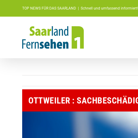
Zum
TOP NEWS FÜR DAS SAARLAND
|
Schnell und umfassend informiert!
Inhalt
springen
OTTWEILER : SACHBESCHÄDI