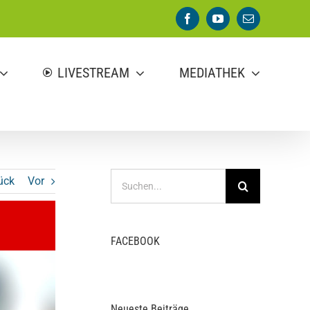
Facebook
YouTube
E-
Mail
LIVESTREAM
MEDIATHEK
Suche
ück
Vor
nach:
FACEBOOK
Neueste Beiträge