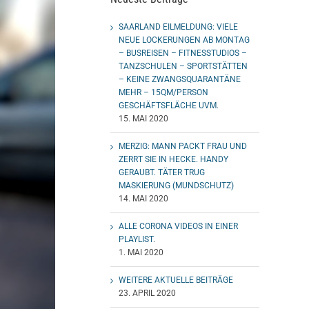
SAARLAND EILMELDUNG: VIELE
NEUE LOCKERUNGEN AB MONTAG
– BUSREISEN – FITNESSTUDIOS –
TANZSCHULEN – SPORTSTÄTTEN
– KEINE ZWANGSQUARANTÄNE
MEHR – 15QM/PERSON
GESCHÄFTSFLÄCHE UVM.
15. MAI 2020
MERZIG: MANN PACKT FRAU UND
ZERRT SIE IN HECKE. HANDY
GERAUBT. TÄTER TRUG
MASKIERUNG (MUNDSCHUTZ)
14. MAI 2020
ALLE CORONA VIDEOS IN EINER
PLAYLIST.
1. MAI 2020
WEITERE AKTUELLE BEITRÄGE
23. APRIL 2020