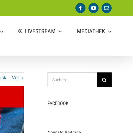
Facebook
YouTube
E-
Mail
LIVESTREAM
MEDIATHEK
Suche
ück
Vor
nach:
FACEBOOK
Neueste Beiträge