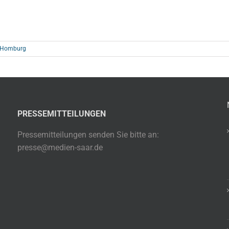
n Homburg
PRESSEMITTEILUNGEN
Pressemitteilungen senden Sie bitte an:
presse@medien-saar.de