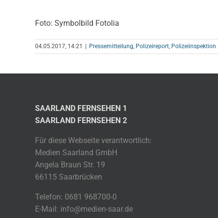
Foto: Symbolbild Fotolia
04.05.2017, 14:21
|
Pressemitteilung
,
Polizeireport
,
Polizeiinspektio
SAARLAND FERNSEHEN 1
SAARLAND FERNSEHEN 2
Für diese Webseite verantwortlich:
Medien Saarland GmbH
Angela Braun Str. 19
66115 Saarbrücken
Telefon: 0681 968700-0
E-Mail: info@medien-saar.de