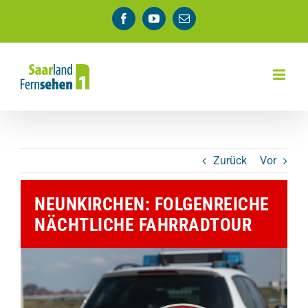
Zum
Facebook
YouTube
E-
Inhalt
Mail
springen
Zurück
Vor
NEUNKIRCHEN: FOLGENREICHE
NÄCHTLICHE FAHRRADTOUR