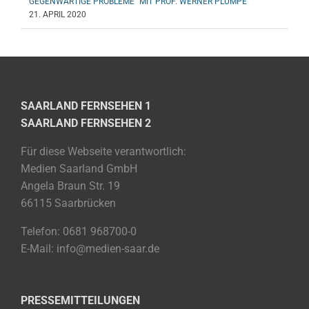
GEGENWÄRTIGE PROBLEME“ MIT PROF. WERNER PLUMPE
21. APRIL 2020
SAARLAND FERNSEHEN 1
SAARLAND FERNSEHEN 2
Für diese Webseite verantwortlich:
Medien Saarland GmbH
Angela Braun Str. 19
66115 Saarbrücken
Telefon: 0681 968700-0
E-Mail: info@medien-saar.de
PRESSEMITTEILUNGEN