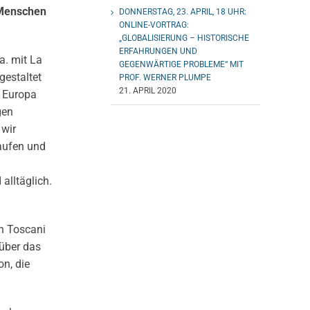
n Menschen
DONNERSTAG, 23. APRIL, 18 UHR:
ONLINE-VORTRAG:
„GLOBALISIERUNG – HISTORISCHE
ERFAHRUNGEN UND
a. mit La
GEGENWÄRTIGE PROBLEME“ MIT
gestaltet
PROF. WERNER PLUMPE
21. APRIL 2020
r Europa
gen
 wir
aufen und
alltäglich.
an Toscani
 über das
n, die