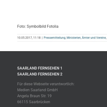
Foto: Symbolbild Fotolia
10.05.2017, 11:18
|
Pressemitteilung
,
Ministerien, Ämter und Vereine
,
SAARLAND FERNSEHEN 1
SAARLAND FERNSEHEN 2
Für diese Webseite verantwortlich:
Medien Saarland GmbH
Angela Braun Str. 19
66115 Saarbrücken