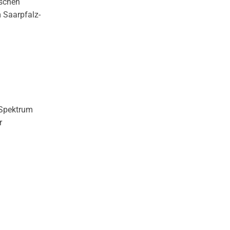
ischen
 Saarpfalz-
 Spektrum
r