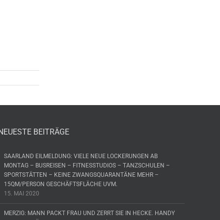
NEUESTE BEITRÄGE
SAARLAND EILMELDUNG: VIELE NEUE LOCKERUNGEN AB
MONTAG – BUSREISEN – FITNESSTUDIOS – TANZSCHULEN –
SPORTSTÄTTEN – KEINE ZWANGSQUARANTÄNE MEHR –
15QM/PERSON GESCHÄFTSFLÄCHE UVM.
15. MAI 2020
MERZIG: MANN PACKT FRAU UND ZERRT SIE IN HECKE. HANDY