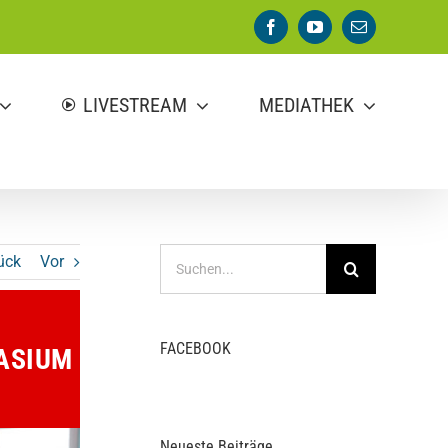
Facebook
YouTube
E-
Mail
LIVESTREAM
MEDIATHEK
Suche
ück
Vor
nach:
FACEBOOK
ASIUM
Neueste Beiträge