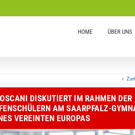
HOME
ÜBER UNS
Zur
OSCANI DISKUTIERT IM RAHMEN DER
FENSCHÜLERN AM SAARPFALZ-GYMN
NES VEREINTEN EUROPAS