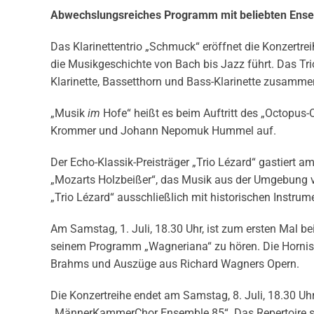
Abwechslungsreiches Programm mit beliebten Ens
Das Klarinettentrio „Schmuck“ eröffnet die Konzertre
die Musikgeschichte von Bach bis Jazz führt. Das Tr
Klarinette, Bassetthorn und Bass-Klarinette zusammen 
„Musik
im
Hofe“ heißt es beim Auftritt des „Octopus-
Krommer und Johann Nepomuk Hummel auf.
Der Echo-Klassik-Preisträger „Trio Lézard“ gastier
„Mozarts Holzbeißer“, das Musik aus der Umgebung v
„Trio Lézard“ ausschließlich mit historischen Instrum
Am Samstag, 1. Juli, 18.30 Uhr, ist zum ersten Mal 
seinem Programm „Wagneriana“ zu hören. Die Hornist
Brahms und Auszüge aus Richard Wagners Opern.
Die Konzertreihe endet am Samstag, 8. Juli, 18.30 Uh
„MännerKammerChor Ensemble 85“. Das Repertoire s