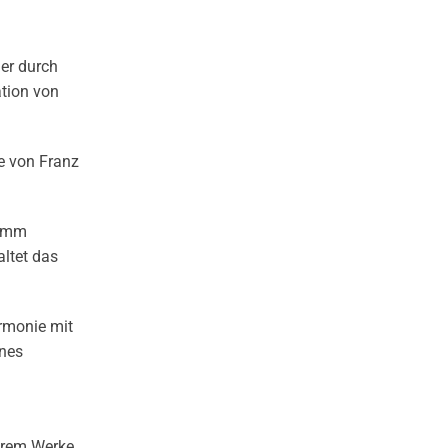
uer durch
ation von
ke von Franz
ramm
ltet das
armonie mit
nnes
erem Werke