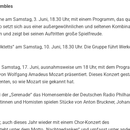
embles
ihe am Samstag, 3. Juni, 18.30 Uhr, mit einem Programm, das q
io setzt sich aus einer außergewöhnlichen und seltenen Kombin
und zeigt bei seinen Auftritten große Spielfreude.
Oktetts“ am Samstag, 10. Juni, 18.30 Uhr. Die Gruppe führt Wer
t am Samstag, 17. Juni, ausnahmsweise um 18 Uhr, mit dem Prog
on Wolfgang Amadeus Mozart präsentiert. Dieses Konzert gesta
enten, so wie Mozart sie gekannt hat.
bei der „Serenade“ das Hornensemble der Deutschen Radio Philh
innen und Hornisten spielen Stücke von Anton Bruckner, Joha
r, auch dieses Jahr wieder mit einem Chor-Konzert des
teht unter dem Motto „Nachtgedanken“ und umfasst unter and