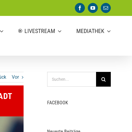
Facebook
YouTube
E-
Mail
LIVESTREAM
MEDIATHEK
Suche
ück
Vor
nach:
ADT
FACEBOOK
Neueste Beiträge