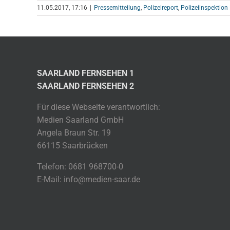
11.05.2017, 17:16
|
Pressemitteilung
,
Polizeireport
,
Polizeiinspektion
SAARLAND FERNSEHEN 1
SAARLAND FERNSEHEN 2
Für diese Webseite verantwortlich:
Medien Saarland GmbH
Angela Braun Str. 19
66115 Saarbrücken
Telefon: 0681 968700-0
E-Mail: info@medien-saar.de