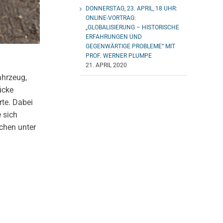
DONNERSTAG, 23. APRIL, 18 UHR:
ONLINE-VORTRAG:
„GLOBALISIERUNG – HISTORISCHE
ERFAHRUNGEN UND
GEGENWÄRTIGE PROBLEME“ MIT
PROF. WERNER PLUMPE
21. APRIL 2020
ahrzeug,
ücke
rte. Dabei
 sich
rchen unter