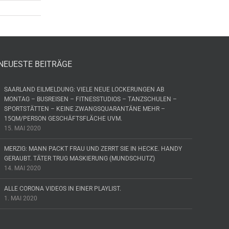
NEUESTE BEITRÄGE
SAARLAND EILMELDUNG: VIELE NEUE LOCKERUNGEN AB
MONTAG – BUSREISEN – FITNESSTUDIOS – TANZSCHULEN –
SPORTSTÄTTEN – KEINE ZWANGSQUARANTÄNE MEHR –
15QM/PERSON GESCHÄFTSFLÄCHE UVM.
15. MAI 2020
MERZIG: MANN PACKT FRAU UND ZERRT SIE IN HECKE. HANDY
GERAUBT. TÄTER TRUG MASKIERUNG (MUNDSCHUTZ)
14. MAI 2020
ALLE CORONA VIDEOS IN EINER PLAYLIST.
1. MAI 2020