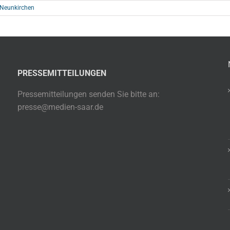
 Neunkirchen
PRESSEMITTEILUNGEN
Pressemitteilungen senden Sie bitte an:
presse@medien-saar.de