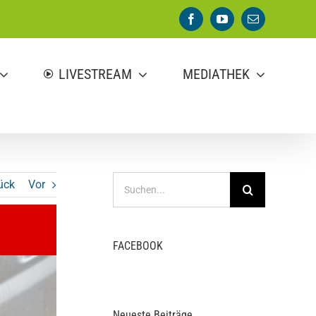
Facebook
YouTube
E-
Mail
LIVESTREAM
MEDIATHEK
Suche
ück
Vor
nach:
FACEBOOK
Neueste Beiträge