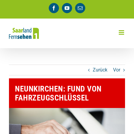
Zum
Facebook
YouTube
E-
Inhalt
Mail
springen
Zurück
Vor
NEUNKIRCHEN: FUND VON
FAHRZEUGSCHLÜSSEL