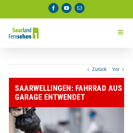
Zum
Facebook
YouTube
E-
Inhalt
Mail
springen
Zurück
Vor
SAARWELLINGEN: FAHRRAD AUS
GARAGE ENTWENDET