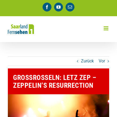
Zum
Facebook
YouTube
E-
Inhalt
Mail
springen
Zurück
Vor
GROSSROSSELN: LETZ ZEP – Z
EPPELIN’S RESURRECTION