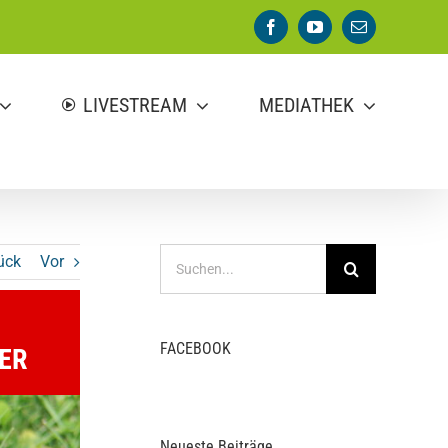
Facebook
YouTube
E-
Mail
LIVESTREAM
MEDIATHEK
Suche
ück
Vor
nach:
FACEBOOK
ER
Neueste Beiträge