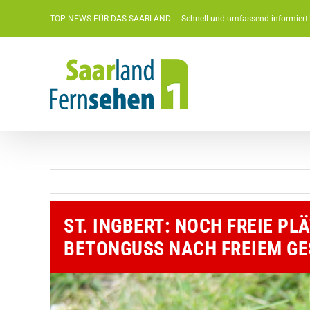
Zum
TOP NEWS FÜR DAS SAARLAND
|
Schnell und umfassend informiert!
Inhalt
springen
ST. INGBERT: NOCH FREIE P
BETONGUSS NACH FREIEM GE