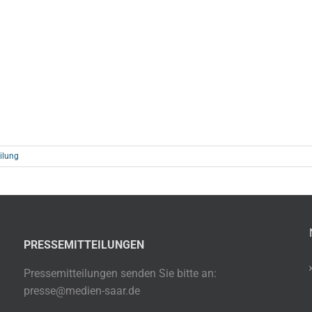
ilung
PRESSEMITTEILUNGEN
Pressemitteilungen senden Sie bitte an:
presse@medien-saar.de