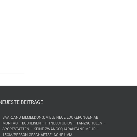
NEUESTE BEITRÄGE
SAARLAND EILMELDUNG: VIELE NEUE LOCKERUNGEN AB
MONTAG – BUSREISEN – FITNESSTUDIOS – TANZSCHULEN –
SPORTSTÄTTEN – KEINE ZWANGSQUARANTÄNE MEHR –
15QM/PERSON GESCHÄFTSFLÄCHE UVM.