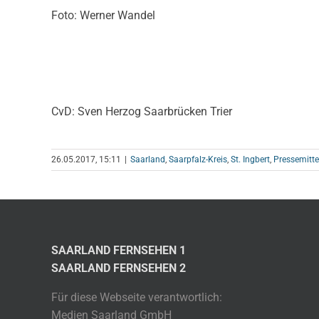
Foto: Werner Wandel
CvD: Sven Herzog Saarbrücken Trier
26.05.2017, 15:11
|
Saarland
,
Saarpfalz-Kreis
,
St. Ingbert
,
Pressemitte
SAARLAND FERNSEHEN 1
SAARLAND FERNSEHEN 2
Für diese Webseite verantwortlich:
Medien Saarland GmbH