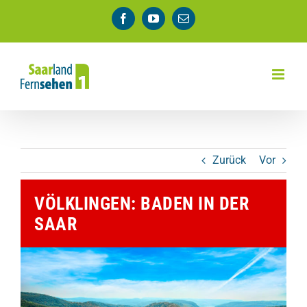
Zum
Facebook
YouTube
E-
Inhalt
Mail
springen
Zurück
Vor
VÖLKLINGEN: BADEN IN DER
SAAR