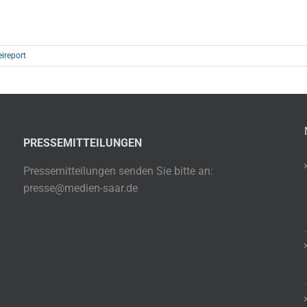
eireport
PRESSEMITTEILUNGEN
Pressemitteilungen senden Sie bitte an:
presse@medien-saar.de