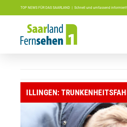
Zum
TOP NEWS FÜR DAS SAARLAND
|
Schnell und umfassend informiert!
Inhalt
springen
ILLINGEN: TRUNKENHEITSFAH