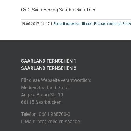
CvD: Sven Herzog Saarbrücken Trier
19.06.2017, 16:47
|
Polizeiinspektion Illingen
,
Pressemitteilung
,
Poliz
SAARLAND FERNSEHEN 1
SAARLAND FERNSEHEN 2
Für diese Webseite verantwortlich:
Medien Saarland GmbH
Angela Braun Str. 19
66115 Saarbrücken
Telefon: 0681 968700-0
E-Mail: info@medien-saar.de