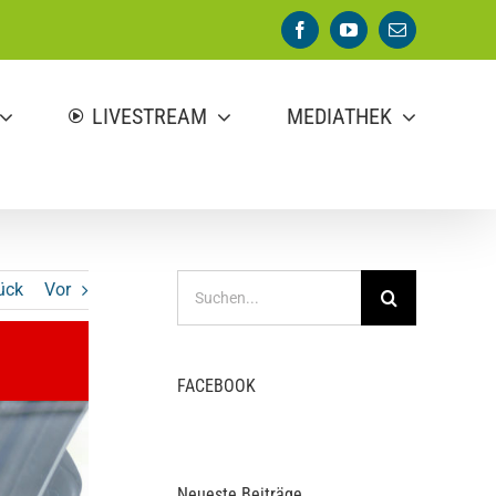
Facebook
YouTube
E-
Mail
LIVESTREAM
MEDIATHEK
Suche
ück
Vor
nach:
FACEBOOK
Neueste Beiträge