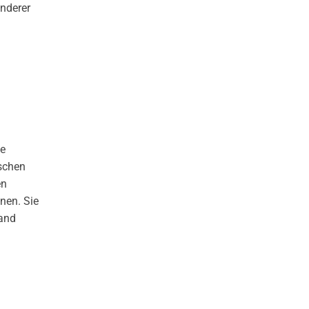
nderer
pe
ischen
en
nen. Sie
land