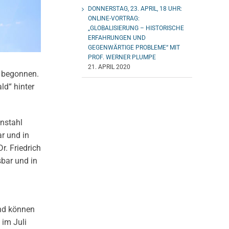
DONNERSTAG, 23. APRIL, 18 UHR:
ONLINE-VORTRAG:
„GLOBALISIERUNG – HISTORISCHE
ERFAHRUNGEN UND
GEGENWÄRTIGE PROBLEME“ MIT
PROF. WERNER PLUMPE
21. APRIL 2020
n begonnen.
ld“ hinter
enstahl
r und in
. Friedrich
sbar und in
end können
 im Juli