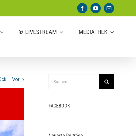
Facebook
YouTube
E-
Mail
LIVESTREAM
MEDIATHEK
Suche
ück
Vor
nach:
FACEBOOK
Neueste Beiträge