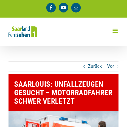
Zum
Facebook
YouTube
E-
Inhalt
Mail
springen
Zurück
Vor
SAARLOUIS: UNFALLZEUGEN
GESUCHT – MOTORRADFAHRER
SCHWER VERLETZT