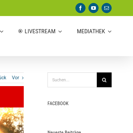
Facebook
YouTube
E-
Mail
LIVESTREAM
MEDIATHEK
Suche
ück
Vor
nach:
FACEBOOK
Neueste Beiträge