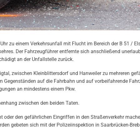
r zu einem Verkehrsunfall mit Flucht im Bereich der B 51 / El
rkehres. Der Fahrzeugführer entfernte sich anschließend unerlau
hädigt an der Unfallstelle zurück.
gtal, zwischen Kleinblittersdorf und Hanweiler zu mehreren gef
von Gegenständen auf die Fahrbahn und auf vorbeifahrende Fahr
gungen an mindestens einem Pkw.
menhang zwischen den beiden Taten.
t oder den gefährlichen Eingriffen in den Straßenverkehr mach
den gebeten sich mit der Polizeiinspektion in Saarbrücken-Bre