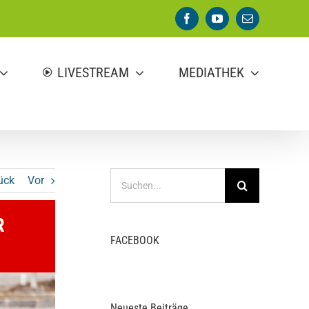
Facebook
YouTube
E-
Mail
LIVESTREAM
MEDIATHEK
Suche
ück
Vor
nach:
R
FACEBOOK
Neueste Beiträge