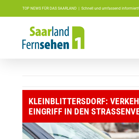
Zum
TOP NEWS FÜR DAS SAARLAND
|
Schnell und umfassend informiert!
Inhalt
springen
KLEINBLITTERSDORF: VERKE
EINGRIFF IN DEN STRASSENVE