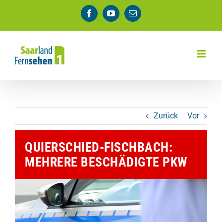
Zum
Facebook
YouTube
E-
Inhalt
Mail
springen
Zurück
Vor
QUIERSCHIED-FISCHBACH:
MEHRERE BESCHÄDIGTE PKW