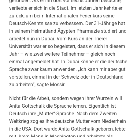
gefunden. Als er ihn dort vor sechs Jahren besuchte,
verliebte er sich in die Stadt. Im letzten Jahr kehrte er
zurück, um beim Internationalen Ferienkurs seine
Deutsch-Kenntnisse zu verbessern. Der 31-Jährige hat
in seinem Heimatland Ägypten Pharmazie studiert und
arbeitet nun in Dubai. Vom Kurs an der Trierer
Universität war er so begeistert, dass er sich in diesem
Jahr – wie zwei weitere Teilnehmer – gleich noch
einmal angemeldet hat. In Dubai könne er die deutsche
Sprache zwar kaum anwenden. „Ich kann mir aber gut
vorstellen, einmal in der Schweiz oder in Deutschland
zu arbeiten“, sagte Mossir.
Nicht für die Arbeit, sondern wegen ihrer Wurzeln will
Anita Gottschalk die Sprache lernen. Eigentlich ist
Deutsch ihre „Mutter“-Sprache. Nach dem Zweiten
Weltkrieg zog es ihre deutsche Mutter vom Niederrhein
in die USA. Dort wurde Anita Gottschalk geboren, lebte
mit ihrem Mann in Washington und arbeitete als