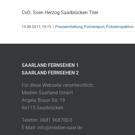
CvD: Sven Herzog Saarbrücken Trier
10.08.2017, 10:15
|
Pressemitteilung
,
Polizeireport
,
Polizeiinspektion
SAARLAND FERNSEHEN 1
SAARLAND FERNSEHEN 2
Für diese Webseite verantwortlich:
Medien Saarland GmbH
Angela Braun Str. 19
66115 Saarbrücken
Telefon: 0681 968700-0
E-Mail: info@medien-saar.de