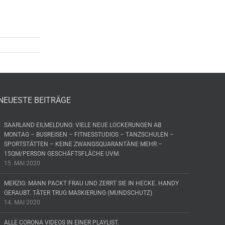
NEUESTE BEITRÄGE
SAARLAND EILMELDUNG: VIELE NEUE LOCKERUNGEN AB
MONTAG – BUSREISEN – FITNESSTUDIOS – TANZSCHULEN –
SPORTSTÄTTEN – KEINE ZWANGSQUARANTÄNE MEHR –
15QM/PERSON GESCHÄFTSFLÄCHE UVM.
15. MAI 2020
MERZIG: MANN PACKT FRAU UND ZERRT SIE IN HECKE. HANDY
GERAUBT. TÄTER TRUG MASKIERUNG (MUNDSCHUTZ)
14. MAI 2020
ALLE CORONA VIDEOS IN EINER PLAYLIST.