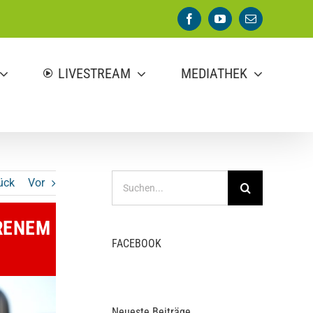
Facebook
YouTube
E-
Mail
LIVESTREAM
MEDIATHEK
Suche
ück
Vor
nach:
RENEM
FACEBOOK
Neueste Beiträge