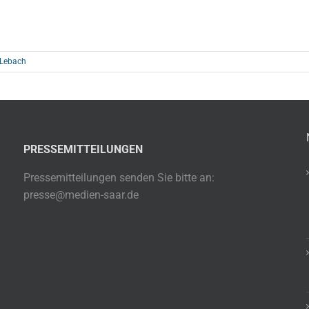
 Lebach
PRESSEMITTEILUNGEN
Pressemitteilungen senden Sie bitte an:
presse@medien-saar.de