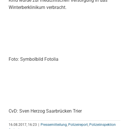
Kind wurde zur medizinischen Versorgung in das
Winterberklinikum verbracht.
Foto: Symbolbild Fotolia
CvD: Sven Herzog Saarbrücken Trier
16.08.2017, 16:23
|
Pressemitteilung
,
Polizeireport
,
Polizeiinspektion