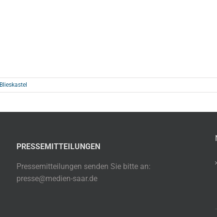
Blieskastel
PRESSEMITTEILUNGEN
Pressemitteilungen senden Sie bitte an:
presse@medien-saar.de