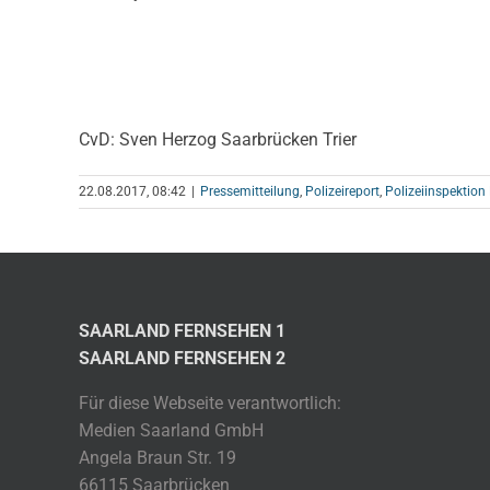
CvD: Sven Herzog Saarbrücken Trier
22.08.2017, 08:42
|
Pressemitteilung
,
Polizeireport
,
Polizeiinspektion 
SAARLAND FERNSEHEN 1
SAARLAND FERNSEHEN 2
Für diese Webseite verantwortlich:
Medien Saarland GmbH
Angela Braun Str. 19
66115 Saarbrücken