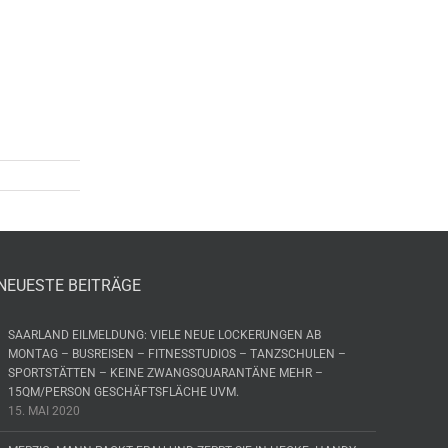
NEUESTE BEITRÄGE
SAARLAND EILMELDUNG: VIELE NEUE LOCKERUNGEN AB
MONTAG – BUSREISEN – FITNESSTUDIOS – TANZSCHULEN –
SPORTSTÄTTEN – KEINE ZWANGSQUARANTÄNE MEHR –
15QM/PERSON GESCHÄFTSFLÄCHE UVM.
15. MAI 2020