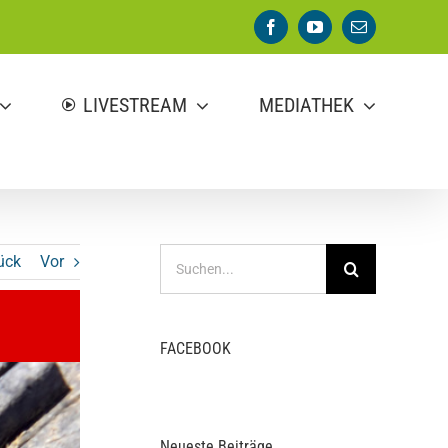
Facebook
YouTube
E-
Mail
LIVESTREAM
MEDIATHEK
Suche
ück
Vor
nach:
FACEBOOK
Neueste Beiträge