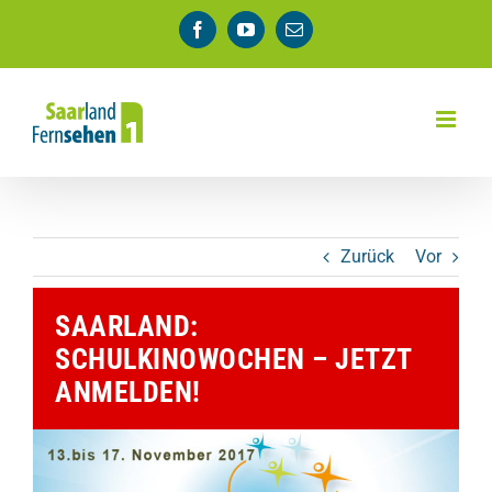
Zum
Facebook
YouTube
E-
Inhalt
Mail
springen
Zurück
Vor
SAARLAND:
SCHULKINOWOCHEN – JETZT
ANMELDEN!