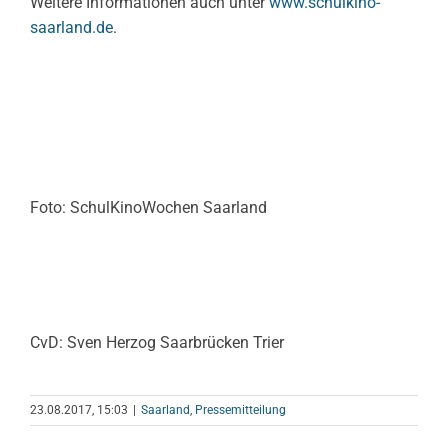
Weitere Informationen auch unter
www.schulkino-
saarland.de
.
Foto: SchulKinoWochen Saarland
CvD: Sven Herzog Saarbrücken Trier
23.08.2017, 15:03
|
Saarland
,
Pressemitteilung