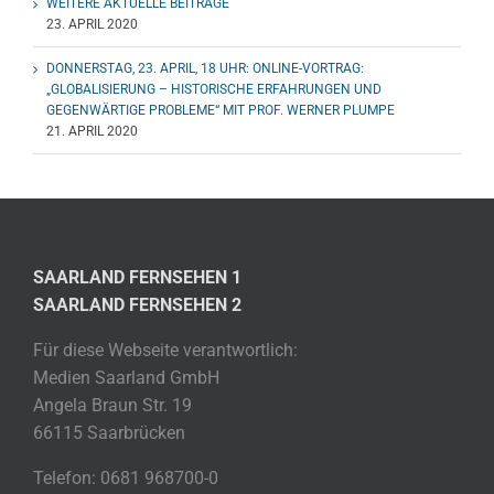
WEITERE AKTUELLE BEITRÄGE
23. APRIL 2020
DONNERSTAG, 23. APRIL, 18 UHR: ONLINE-VORTRAG:
„GLOBALISIERUNG – HISTORISCHE ERFAHRUNGEN UND
GEGENWÄRTIGE PROBLEME“ MIT PROF. WERNER PLUMPE
21. APRIL 2020
SAARLAND FERNSEHEN 1
SAARLAND FERNSEHEN 2
Für diese Webseite verantwortlich:
Medien Saarland GmbH
Angela Braun Str. 19
66115 Saarbrücken
Telefon: 0681 968700-0