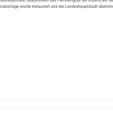
ndeshauptstadt Saarbrücken das Familiengrab der Brauns auf 
 Grabanlage wurde restauriert und die Landeshauptstadt überni