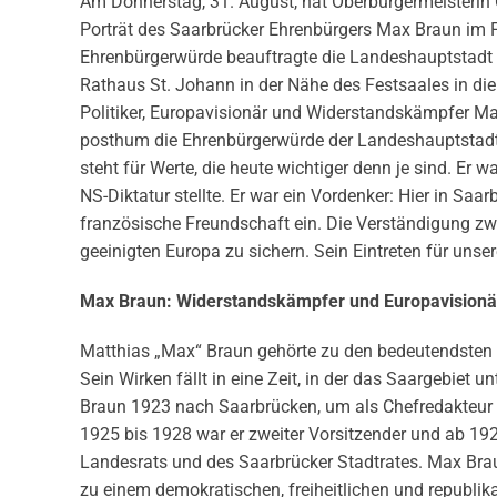
Am Donnerstag, 31. August, hat Oberbürgermeisterin
Porträt des Saarbrücker Ehrenbürgers Max Braun im F
Ehrenbürgerwürde beauftragte die Landeshauptstadt S
Rathaus St. Johann in der Nähe des Festsaales in die 
Politiker, Europavisionär und Widerstandskämpfer Ma
posthum die Ehrenbürgerwürde der Landeshauptstadt 
steht für Werte, die heute wichtiger denn je sind. Er
NS-Diktatur stellte. Er war ein Vordenker: Hier in Saarb
französische Freundschaft ein. Die Verständigung zwi
geeinigten Europa zu sichern. Sein Eintreten für uns
Max Braun: Widerstandskämpfer und Europavision
Matthias „Max“ Braun gehörte zu den bedeutendsten Pe
Sein Wirken fällt in eine Zeit, in der das Saargebiet
Braun 1923 nach Saarbrücken, um als Chefredakteur
1925 bis 1928 war er zweiter Vorsitzender und ab 192
Landesrats und des Saarbrücker Stadtrates. Max Brau
zu einem demokratischen, freiheitlichen und republik