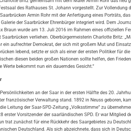
 Charlotte Britz gemeinsam mit dem Maler Armin Rohr das neu 
estsaal des Rathauses St. Johann vorgestellt. Zur Vollendung d
aarbrücken Armin Rohr mit der Anfertigung eines Porträts, das
Galerie der Saarbrücker Ehrenbürger integriert wird. Dem Journa
x Braun wurde am 13. Juli 2016 im Rahmen eines offiziellen Fe
Saarbrücken verliehen. Oberbürgermeisterin Charlotte Britz: „
 war ein aufrechter Demokrat, der sich mit großem Mut und Einsat
rücken lebend, setzte er sich als einer der ersten Politiker für di
schen diesen beiden großen Nationen sollte helfen, den Frieden
ere Werte bekommt nun ein dauerndes Gesicht.“
är
rsönlichkeiten an der Saar in der ersten Hälfte des 20. Jahrhu
 unter französischer Verwaltung stand. 1892 in Neuss geboren, k
 die Leitung der Saar-SPD-Zeitung „Volksstimme“ zu übernehme
8 erster Vorsitzender der saarländischen SPD. Er war Mitglied d
n trat zunächst für eine Rückkehr des Saargebietes zu Deutsch
anischen Deutschland. Als sich abzeichnete, dass sich in Deuts