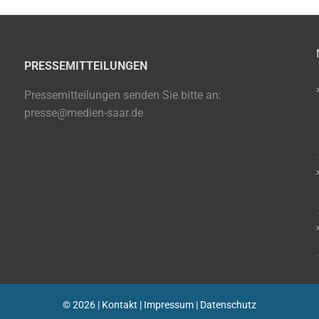
PRESSEMITTEILUNGEN
Pressemitteilungen senden Sie bitte an:
presse@medien-saar.de
©
2026 |
Kontakt
|
Impressum
|
Datenschutz