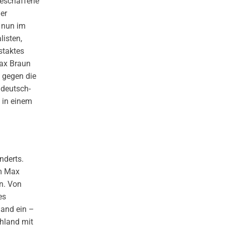
geschaffene
er
 nun im
listen,
staktes
Max Braun
z gegen die
e deutsch-
 in einem
nderts.
am Max
n. Von
es
land ein –
chland mit