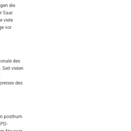
egen die
r Saar.
 viele
ge vor
ionale des
 Seit vielen
r
preises des
aun posthum
SPD-