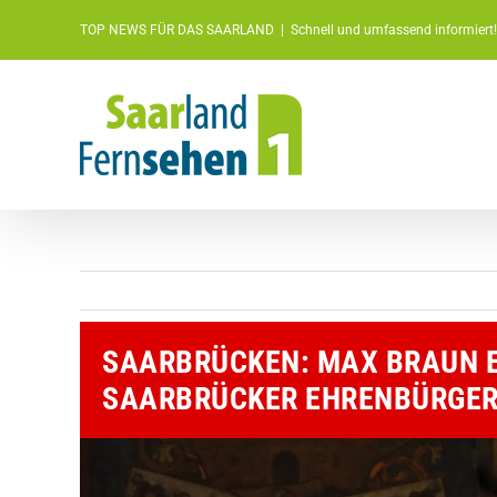
Zum
TOP NEWS FÜR DAS SAARLAND
|
Schnell und umfassend informiert!
Inhalt
springen
SAARBRÜCKEN: MAX BRAUN ER
SAARBRÜCKER EHRENBÜRGE