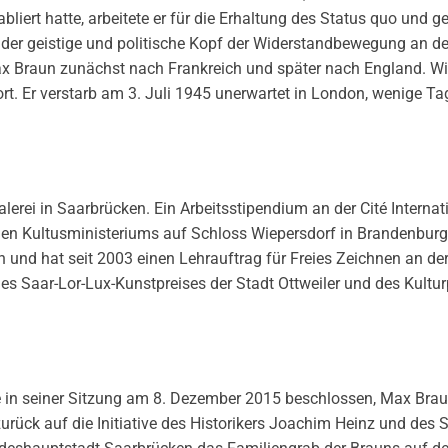
liert hatte, arbeitete er für die Erhaltung des Status quo und g
der geistige und politische Kopf der Widerstandbewegung an de
x Braun zunächst nach Frankreich und später nach England. Wie
rt. Er verstarb am 3. Juli 1945 unerwartet in London, wenige Ta
lerei in Saarbrücken. Ein Arbeitsstipendium an der Cité Internat
hen Kultusministeriums auf Schloss Wiepersdorf in Brandenburg.
en und hat seit 2003 einen Lehrauftrag für Freies Zeichnen an de
des Saar-Lor-Lux-Kunstpreises der Stadt Ottweiler und des Kultur
e in seiner Sitzung am 8. Dezember 2015 beschlossen, Max Br
rück auf die Initiative des Historikers Joachim Heinz und des 