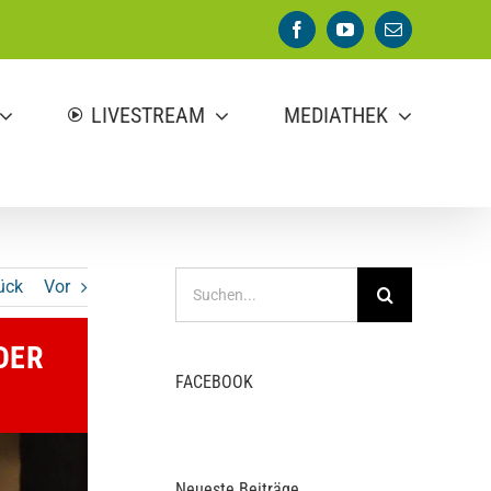
Facebook
YouTube
E-
Mail
LIVESTREAM
MEDIATHEK
Suche
ück
Vor
nach:
DER
FACEBOOK
Neueste Beiträge