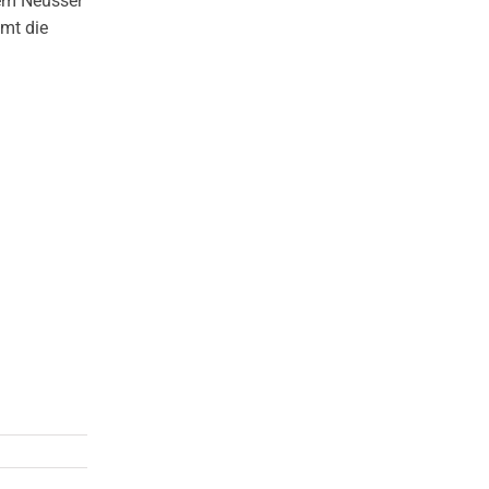
dem Neusser
mmt die