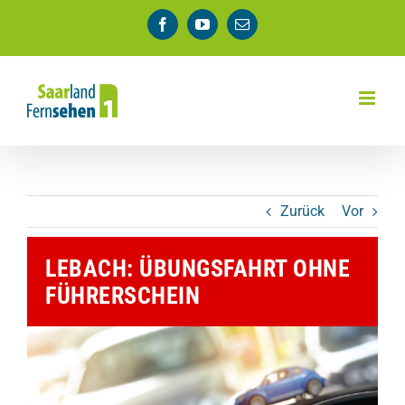
Zum
Facebook
YouTube
E-
Inhalt
Mail
springen
Zurück
Vor
LEBACH: ÜBUNGSFAHRT OHNE
FÜHRERSCHEIN