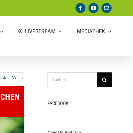
Facebook
YouTube
E-
Mail
LIVESTREAM
MEDIATHEK
Suche
ück
Vor
nach:
OCHEN
FACEBOOK
Neueste Beiträge