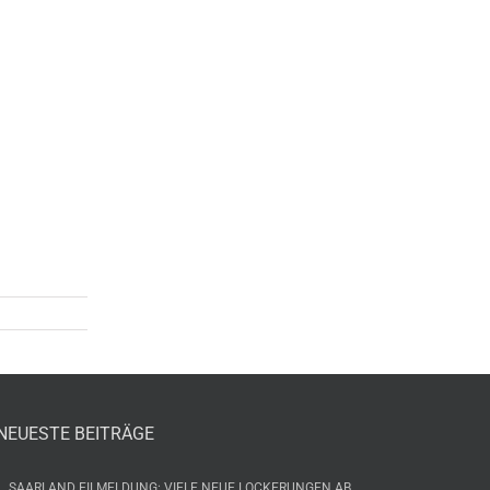
NEUESTE BEITRÄGE
SAARLAND EILMELDUNG: VIELE NEUE LOCKERUNGEN AB