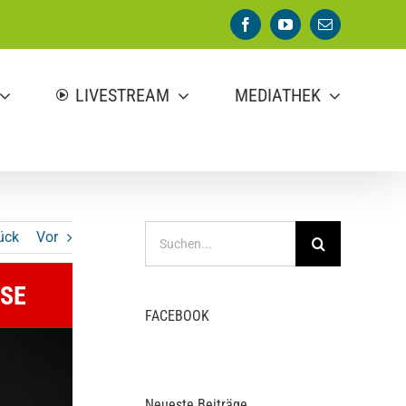
Facebook
YouTube
E-
Mail
LIVESTREAM
MEDIATHEK
Suche
ück
Vor
nach:
SE
FACEBOOK
Neueste Beiträge