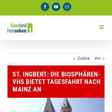
Zum
Facebook
YouTube
E-
Inhalt
Mail
springen
Zurück
Vor
ST. INGBERT: DIE BIOSPHÄREN-
VHS BIETET TAGESFAHRT NACH
MAINZ AN