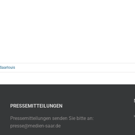
 Saarlouis
PRESSEMITTEILUNGEN
Pressemitteilungen senden Sie bitte an:
presse@medien-saar.de