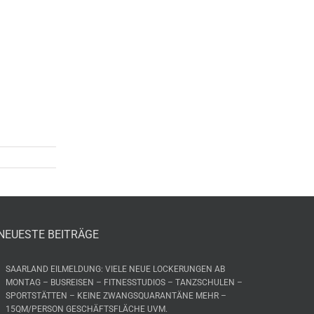
NEUESTE BEITRÄGE
SAARLAND EILMELDUNG: VIELE NEUE LOCKERUNGEN AB
MONTAG – BUSREISEN – FITNESSTUDIOS – TANZSCHULEN –
SPORTSTÄTTEN – KEINE ZWANGSQUARANTÄNE MEHR –
15QM/PERSON GESCHÄFTSFLÄCHE UVM.