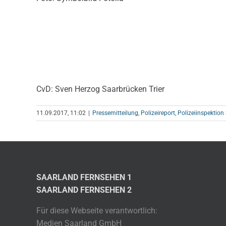
CvD: Sven Herzog Saarbrücken Trier
11.09.2017, 11:02
|
Pressemitteilung
,
Polizeireport
,
Polizeiinspektion
SAARLAND FERNSEHEN 1
SAARLAND FERNSEHEN 2
Für diese Webseite verantwortlich:
Medien Saarland GmbH