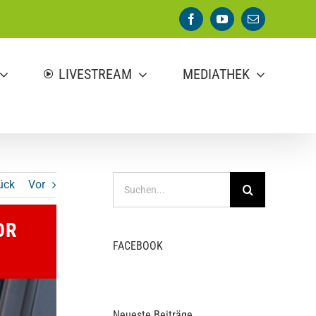
Facebook
YouTube
E-
Mail
LIVESTREAM
MEDIATHEK
Suche
ück
Vor
nach:
OR
FACEBOOK
Neueste Beiträge