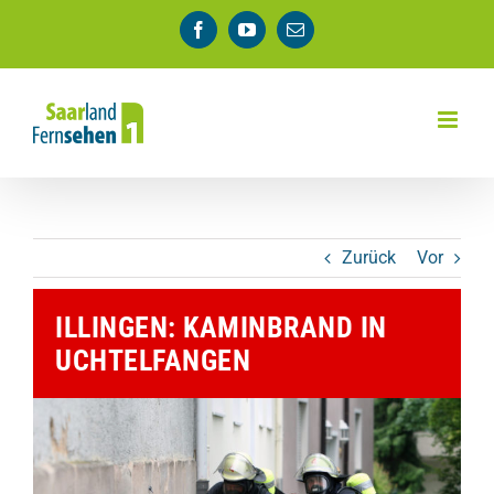
Zum
Facebook
YouTube
E-
Inhalt
Mail
springen
Zurück
Vor
ILLINGEN: KAMINBRAND IN
UCHTELFANGEN