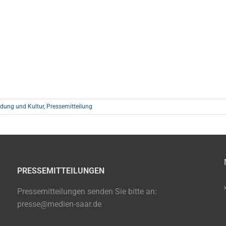
ldung und Kultur
,
Pressemitteilung
PRESSEMITTEILUNGEN
Pressemitteilungen senden Sie bitte an:
presse@medien-saar.de