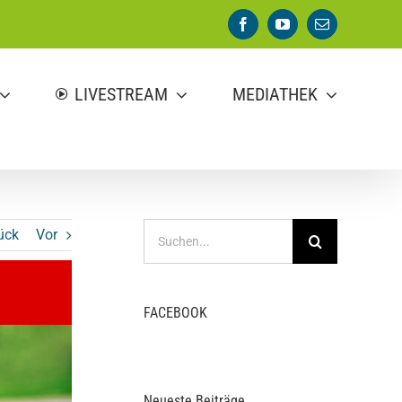
Facebook
YouTube
E-
Mail
LIVESTREAM
MEDIATHEK
Suche
ück
Vor
nach:
FACEBOOK
Neueste Beiträge