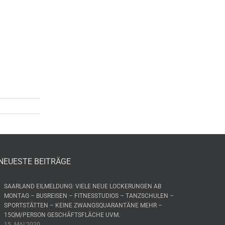
NEUESTE BEITRÄGE
SAARLAND EILMELDUNG: VIELE NEUE LOCKERUNGEN AB
MONTAG – BUSREISEN – FITNESSTUDIOS – TANZSCHULEN –
SPORTSTÄTTEN – KEINE ZWANGSQUARANTÄNE MEHR –
15QM/PERSON GESCHÄFTSFLÄCHE UVM.
15. MAI 2020