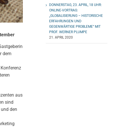
DONNERSTAG, 23. APRIL, 18 UHR:
ONLINE-VORTRAG:
„GLOBALISIERUNG – HISTORISCHE
ERFAHRUNGEN UND
GEGENWÄRTIGE PROBLEME“ MIT
PROF. WERNER PLUMPE
ptember
21. APRIL 2020
Gastgeberin
er dem
 Konferenz
teren
uzenten aus
en sind
U und den
rketing