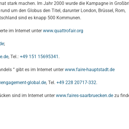
Heimat stark machen. Im Jahr 2000 wurde die Kampagne in Großbr
 rund um den Globus den Titel, darunter London, Brüssel, Rom,
utschland sind es knapp 500 Kommunen.
erte im Internet unter
www.quattrofair.org
de
;
e.de
, Tel.:
+49 151 15695341
.
dels “ gibt es im Internet unter
www.faire-hauptstadt.de
engagement-global.de
, Tel.
+49 228 20717-332
.
rücken sind im Internet unter
www.faires-saarbruecken.de
zu find