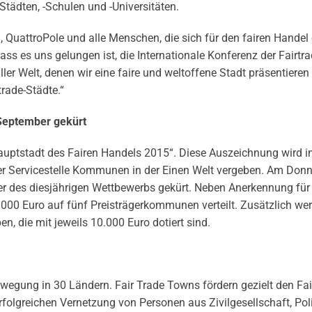
tädten, -Schulen und -Universitäten.
, QuattroPole und alle Menschen, die sich für den fairen Handel
ass es uns gelungen ist, die Internationale Konferenz der Fairtr
ler Welt, denen wir eine faire und weltoffene Stadt präsentieren
rade-Städte.“
 September gekürt
Hauptstadt des Fairen Handels 2015“. Diese Auszeichnung wird
r Servicestelle Kommunen in der Einen Welt vergeben. Am Donn
ger des diesjährigen Wettbewerbs gekürt. Neben Anerkennung für
00 Euro auf fünf Preisträgerkommunen verteilt. Zusätzlich we
n, die mit jeweils 10.000 Euro dotiert sind.
wegung in 30 Ländern. Fair Trade Towns fördern gezielt den Fa
olgreichen Vernetzung von Personen aus Zivilgesellschaft, Poli