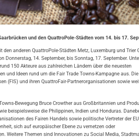
 Saarbrücken und den QuattroPole-Städten vom 14. bis 17. Se
t den anderen QuattroPole-Städten Metz, Luxemburg und Trier 
von Donnerstag, 14. September, bis Sonntag, 17. September. Unt
 rund 150 Akteure aus zahlreichen Ländern über die neuesten
gen und Ideen rund um die Fair Trade Towns-Kampagne aus. Die
ücken (FIS) und ihren QuattroFair-Partnerorganisationen sowie wei
 Towns-Bewegung Bruce Crowther aus Großbritannien und Prod
ie beispielsweise die Philippinen, Indien und Honduras. Daneb
ganisationen des Fairen Handels sowie politische Vertreter der E
nheit, sich auf europäischer Ebene zu vernetzen oder
en. Weitere Themen sind Innovationen zu Social Media, Stadtma