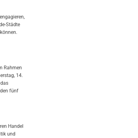
 engagieren,
ade-Städte
 können.
 im Rahmen
erstag, 14.
 das
rden fünf
iren Handel
tik und