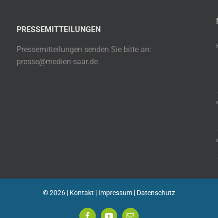
PRESSEMITTEILUNGEN
Pressemitteilungen senden Sie bitte an:
presse@medien-saar.de
©
2026 |
Kontakt
|
Impressum
|
Datenschutz
Facebook
YouTube
E-