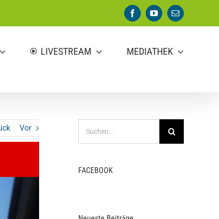
Facebook
YouTube
E-
Mail
LIVESTREAM
MEDIATHEK
Suche
ück
Vor
nach:
FACEBOOK
Neueste Beiträge