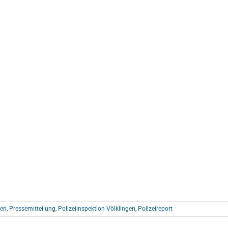
gen
,
Pressemitteilung
,
Polizeiinspektion Völklingen
,
Polizeireport