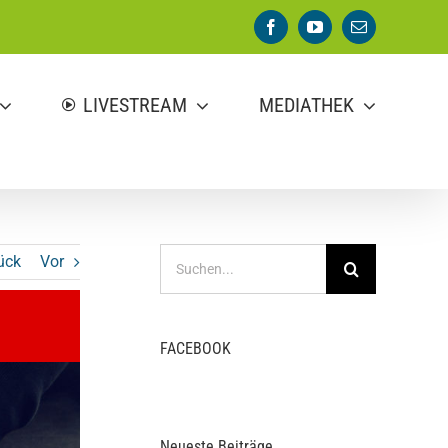
Facebook
YouTube
E-
Mail
LIVESTREAM
MEDIATHEK
Suche
ück
Vor
nach:
FACEBOOK
Neueste Beiträge