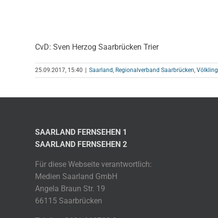
CvD: Sven Herzog Saarbrücken Trier
25.09.2017, 15:40
|
Saarland
,
Regionalverband Saarbrücken
,
Völklin
SAARLAND FERNSEHEN 1
SAARLAND FERNSEHEN 2
Für diese Webseite verantwortlich:
Medien Saarland GmbH
Angela Braun Str. 19
66115 Saarbrücken