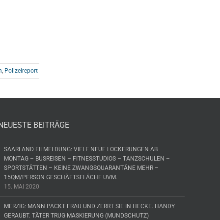
n
,
Polizeireport
NEUESTE BEITRÄGE
SAARLAND EILMELDUNG: VIELE NEUE LOCKERUNGEN AB
MONTAG – BUSREISEN – FITNESSTUDIOS – TANZSCHULEN –
SPORTSTÄTTEN – KEINE ZWANGSQUARANTÄNE MEHR –
15QM/PERSON GESCHÄFTSFLÄCHE UVM.
15. MAI 2020
MERZIG: MANN PACKT FRAU UND ZERRT SIE IN HECKE. HANDY
GERAUBT. TÄTER TRUG MASKIERUNG (MUNDSCHUTZ)