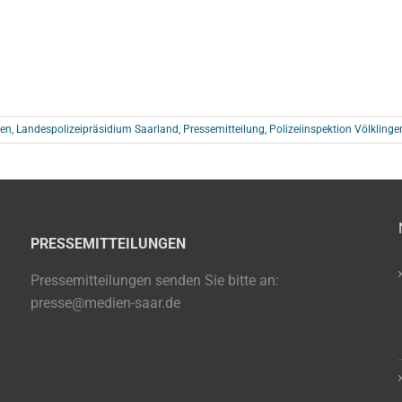
gen
,
Landespolizeipräsidium Saarland
,
Pressemitteilung
,
Polizeiinspektion Völklinge
PRESSEMITTEILUNGEN
Pressemitteilungen senden Sie bitte an:
presse@medien-saar.de