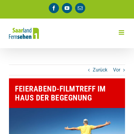
Zum
Facebook
YouTube
E-
Inhalt
Mail
springen
Zurück
Vor
FEIERABEND-FILMTREFF IM
HAUS DER BEGEGNUNG