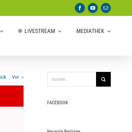
Facebook
YouTube
E-
Mail
LIVESTREAM
MEDIATHEK
Suche
ück
Vor
nach:
FACEBOOK
Neueste Beiträge