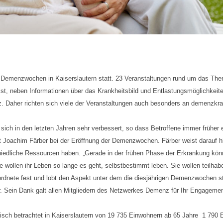
en Demenzwochen in Kaiserslautern statt. 23 Veranstaltungen rund um das T
, neben Informationen über das Krankheitsbild und Entlastungsmöglichkeiten
. Daher richten sich viele der Veranstaltungen auch besonders an demenzkr
ich in den letzten Jahren sehr verbessert, so dass Betroffene immer früher 
nt Joachim Färber bei der Eröffnung der Demenzwochen. Färber weist darauf h
iedliche Ressourcen haben. „Gerade in der frühen Phase der Erkrankung kö
e wollen ihr Leben so lange es geht, selbstbestimmt leben. Sie wollen teilhab
eordnete fest und lobt den Aspekt unter dem die diesjährigen Demenzwochen s
er. Sein Dank galt allen Mitgliedern des Netzwerkes Demenz für Ihr Engagem
isch betrachtet in Kaiserslautern von 19 735 Einwohnern ab 65 Jahre 1 790 