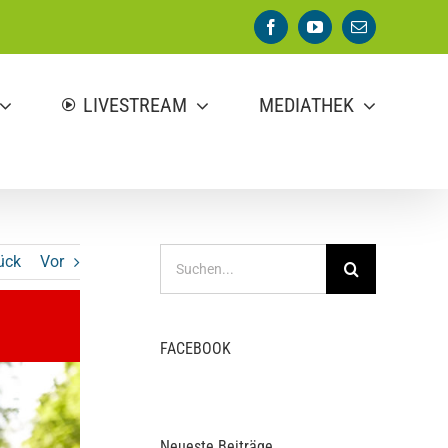
Facebook
YouTube
E-
Mail
LIVESTREAM
MEDIATHEK
Suche
ück
Vor
nach:
FACEBOOK
Neueste Beiträge