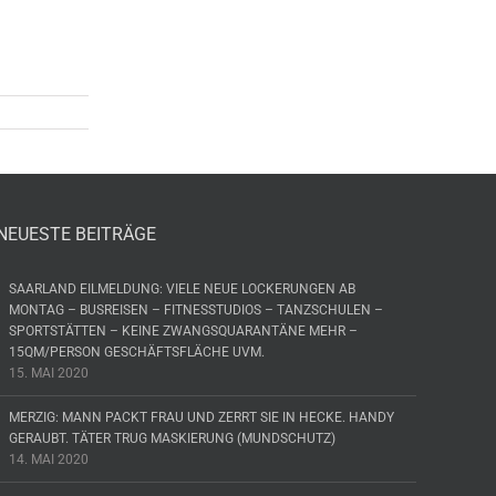
NEUESTE BEITRÄGE
SAARLAND EILMELDUNG: VIELE NEUE LOCKERUNGEN AB
MONTAG – BUSREISEN – FITNESSTUDIOS – TANZSCHULEN –
SPORTSTÄTTEN – KEINE ZWANGSQUARANTÄNE MEHR –
15QM/PERSON GESCHÄFTSFLÄCHE UVM.
15. MAI 2020
MERZIG: MANN PACKT FRAU UND ZERRT SIE IN HECKE. HANDY
GERAUBT. TÄTER TRUG MASKIERUNG (MUNDSCHUTZ)
14. MAI 2020