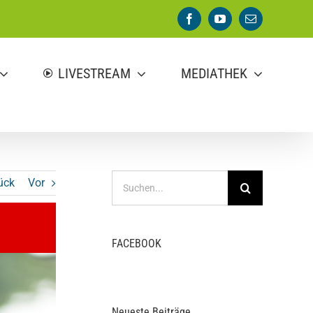
Facebook
YouTube
E-
Mail
LIVESTREAM
MEDIATHEK
Suche
ück
Vor
nach:
FACEBOOK
Neueste Beiträge