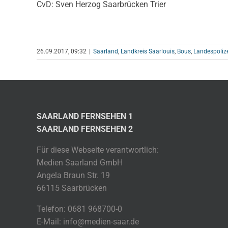
CvD: Sven Herzog Saarbrücken Trier
26.09.2017, 09:32
|
Saarland
,
Landkreis Saarlouis
,
Bous
,
Landespoliz
SAARLAND FERNSEHEN 1
SAARLAND FERNSEHEN 2
Für diese Webseite verantwortlich:
Medien Saarland GmbH
Angela Braun Str. 19
66115 Saarbrücken
Telefon: 0681 968700-0
E-Mail: info@medien-saar.de