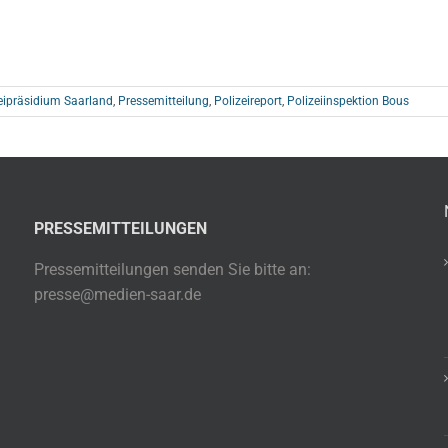
eipräsidium Saarland
,
Pressemitteilung
,
Polizeireport
,
Polizeiinspektion Bous
PRESSEMITTEILUNGEN
Pressemitteilungen senden Sie bitte an:
presse@medien-saar.de