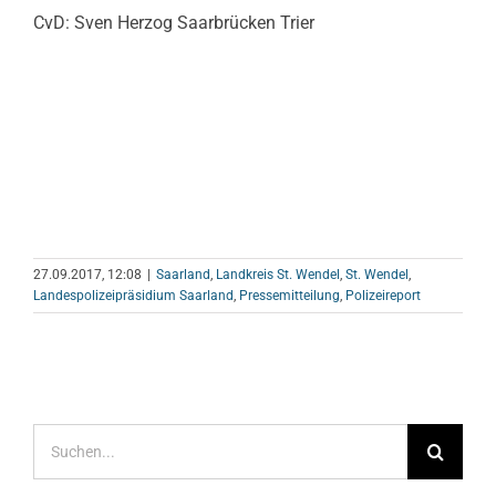
CvD: Sven Herzog Saarbrücken Trier
27.09.2017, 12:08
|
Saarland
,
Landkreis St. Wendel
,
St. Wendel
,
Landespolizeipräsidium Saarland
,
Pressemitteilung
,
Polizeireport
Suche
nach: