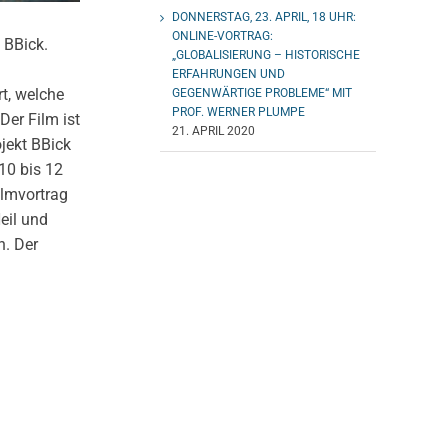
DONNERSTAG, 23. APRIL, 18 UHR:
ONLINE-VORTRAG:
 BBick.
„GLOBALISIERUNG – HISTORISCHE
ERFAHRUNGEN UND
rt, welche
GEGENWÄRTIGE PROBLEME“ MIT
PROF. WERNER PLUMPE
er Film ist
21. APRIL 2020
ojekt BBick
10 bis 12
ilmvortrag
eil und
n. Der