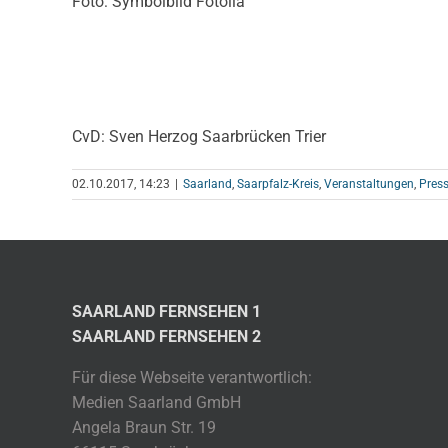
Foto: Symbolbild Fotolia
CvD: Sven Herzog Saarbrücken Trier
02.10.2017, 14:23
|
Saarland
,
Saarpfalz-Kreis
,
Veranstaltungen
,
Press
SAARLAND FERNSEHEN 1
SAARLAND FERNSEHEN 2
Für diese Webseite verantwortlich:
Medien Saarland GmbH
Angela Braun Str. 19