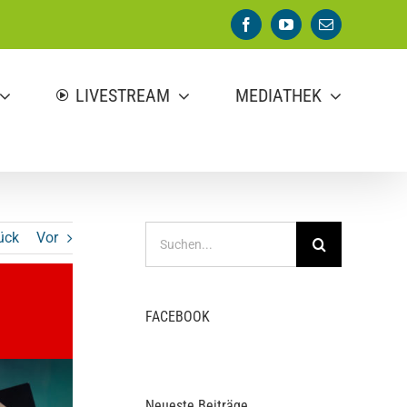
Facebook
YouTube
E-
Mail
LIVESTREAM
MEDIATHEK
Suche
ück
Vor
nach:
FACEBOOK
Neueste Beiträge