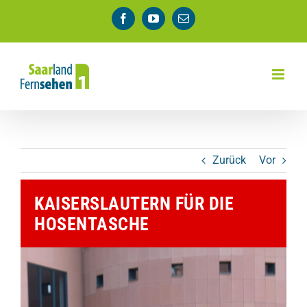
Zum
Facebook
YouTube
E-
Inhalt
Mail
springen
Zurück
Vor
KAISERSLAUTERN FÜR DIE
HOSENTASCHE