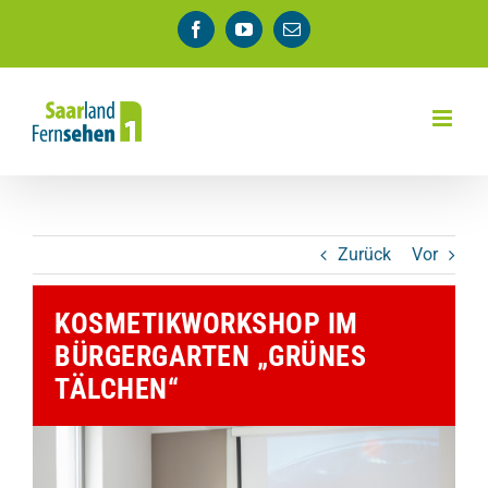
Zum
Facebook
YouTube
E-
Inhalt
Mail
springen
Zurück
Vor
KOSMETIKWORKSHOP IM
BÜRGERGARTEN „GRÜNES
TÄLCHEN“