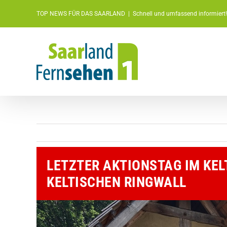
Zum
TOP NEWS FÜR DAS SAARLAND
|
Schnell und umfassend informiert!
Inhalt
springen
LETZTER AKTIONSTAG IM KE
KELTISCHEN RINGWALL