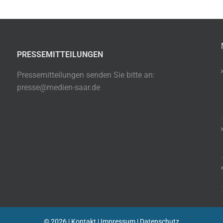
PRESSEMITTEILUNGEN
Pressemitteilungen senden Sie bitte an:
presse@medien-saar.de
©
2026 |
Kontakt
|
Impressum
|
Datenschutz