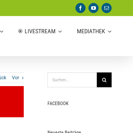
Facebook
YouTube
E-
Mail
LIVESTREAM
MEDIATHEK
Suche
ück
Vor
nach:
FACEBOOK
Neueste Beiträge