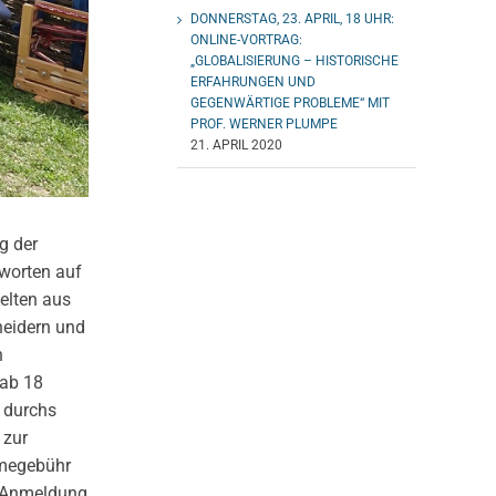
DONNERSTAG, 23. APRIL, 18 UHR:
ONLINE-VORTRAG:
„GLOBALISIERUNG – HISTORISCHE
ERFAHRUNGEN UND
GEGENWÄRTIGE PROBLEME“ MIT
PROF. WERNER PLUMPE
21. APRIL 2020
g der
tworten auf
elten aus
neidern und
h
 ab 18
 durchs
 zur
hmegebühr
he Anmeldung