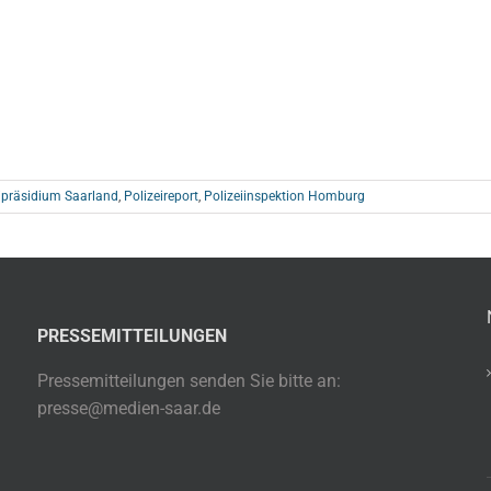
ipräsidium Saarland
,
Polizeireport
,
Polizeiinspektion Homburg
PRESSEMITTEILUNGEN
Pressemitteilungen senden Sie bitte an:
presse@medien-saar.de