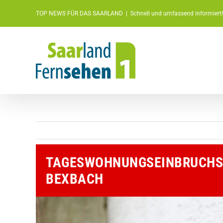
Zum
TOP NEWS FÜR DAS SAARLAND
|
Schnell und umfassend informiert!
Inhalt
springen
TAGESWOHNUNGSEINBRUCHSDI
BEXBACH