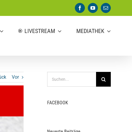
Facebook
YouTube
E-
Mail
LIVESTREAM
MEDIATHEK
Suche
ück
Vor
nach:
FACEBOOK
Neueste Beiträge