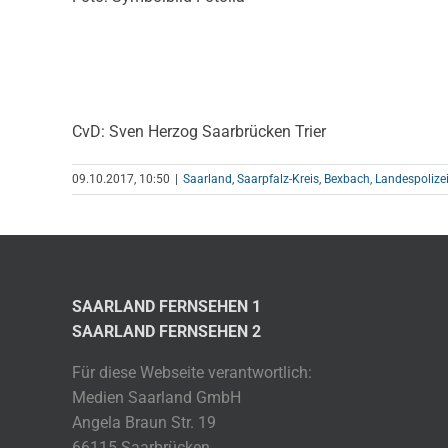
CvD: Sven Herzog Saarbrücken Trier
09.10.2017, 10:50
|
Saarland
,
Saarpfalz-Kreis
,
Bexbach
,
Landespolize
SAARLAND FERNSEHEN 1
SAARLAND FERNSEHEN 2
Für diese Webseite verantwortlich:
Medien Saarland GmbH
Angela Braun Str. 19
66115 Saarbrücken