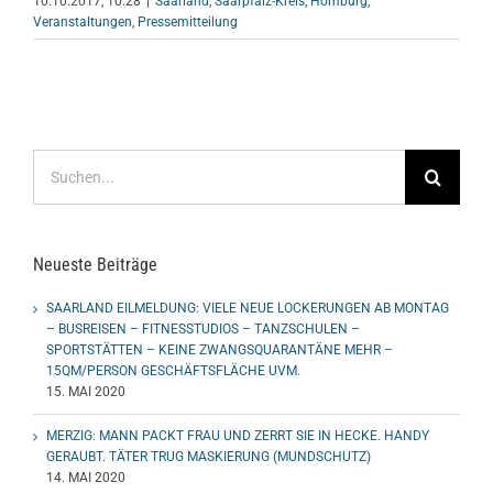
10.10.2017, 10:28
|
Saarland
,
Saarpfalz-Kreis
,
Homburg
,
Veranstaltungen
,
Pressemitteilung
Suche
nach:
Neueste Beiträge
SAARLAND EILMELDUNG: VIELE NEUE LOCKERUNGEN AB MONTAG
– BUSREISEN – FITNESSTUDIOS – TANZSCHULEN –
SPORTSTÄTTEN – KEINE ZWANGSQUARANTÄNE MEHR –
15QM/PERSON GESCHÄFTSFLÄCHE UVM.
15. MAI 2020
MERZIG: MANN PACKT FRAU UND ZERRT SIE IN HECKE. HANDY
GERAUBT. TÄTER TRUG MASKIERUNG (MUNDSCHUTZ)
14. MAI 2020