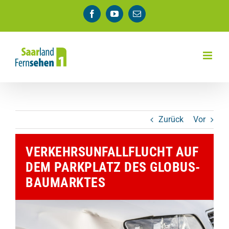
Zum
Facebook
YouTube
E-
Inhalt
Mail
springen
Zurück
Vor
VERKEHRSUNFALLFLUCHT AUF
DEM PARKPLATZ DES GLOBUS-
BAUMARKTES